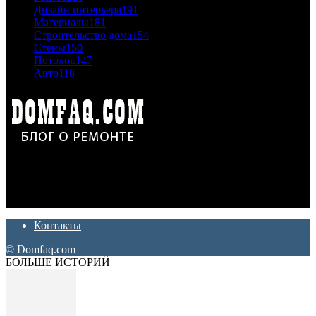
Дизайн интерьера
191
Материалы
181
Строительство дома
154
Стены
150
Потолок
147
Авто
118
Дон Корлеоне
Ремонт и отделка квартир и домов. Блог создан для людей
которые хотят сделать практичный, красивый и недорогой
ремонт. Полезные советы, лайфхаки и секреты ремонта
Контакты
© Domfaq.com
БОЛЬШЕ ИСТОРИЙ