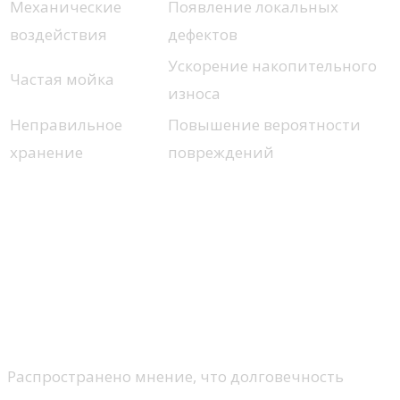
Механические
Появление локальных
воздействия
дефектов
Ускорение накопительного
Частая мойка
износа
Неправильное
Повышение вероятности
хранение
повреждений
Как микротрещины влияют на
долговечность стеклянной
посуды и оборудования
Почему срок службы зависит не только
от материала
Распространено мнение, что долговечность