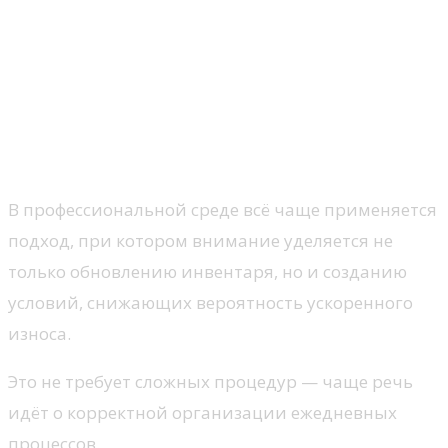
Советы для ресторанов по
предотвращению образования
микротрещин в стекле
Почему профилактика эффективнее
замены
В профессиональной среде всё чаще применяется
подход, при котором внимание уделяется не
только обновлению инвентаря, но и созданию
условий, снижающих вероятность ускоренного
износа.
Это не требует сложных процедур — чаще речь
идёт о корректной организации ежедневных
процессов.