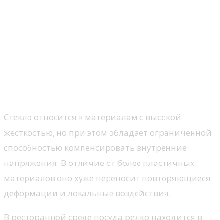
Причины образования
микротрещин в стекле: что
нужно знать
Почему даже прочное стекло
постепенно меняется
Стекло относится к материалам с высокой
жёсткостью, но при этом обладает ограниченной
способностью компенсировать внутренние
напряжения. В отличие от более пластичных
материалов оно хуже переносит повторяющиеся
деформации и локальные воздействия.
В ресторанной среде посуда редко находится в