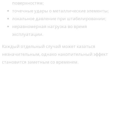
поверхностям;
точечные удары о металлические элементы;
локальное давление при штабелировании;
неравномерная нагрузка во время
эксплуатации.
Каждый отдельный случай может казаться
незначительным, однако накопительный эффект
становится заметным со временем.
Влияние микротрещин на
безопасность использования
посуды в ресторане
Почему небольшие повреждения не
всегда безобидны