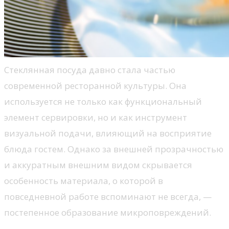
Стеклянная посуда давно стала частью
современной ресторанной культуры. Она
используется не только как функциональный
элемент сервировки, но и как инструмент
визуальной подачи, влияющий на восприятие
блюда гостем. Однако за внешней прозрачностью
и аккуратным внешним видом скрывается
особенность материала, о которой в
повседневной работе вспоминают не всегда, —
постепенное образование микроповреждений.