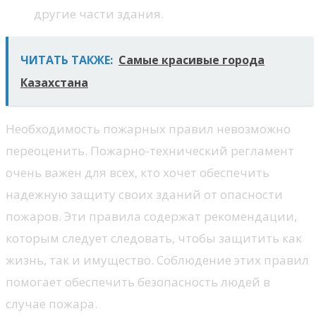
другие части здания.
ЧИТАТЬ ТАКЖЕ:
Самые красивые города
Казахстана
Необходимость пожарных правил невозможно
переоценить. Пожарно-технический регламент
очень важен для всех, кто хочет обеспечить
надежную защиту своих зданий от опасности
пожаров. Эти правила содержат рекомендации,
которым следует следовать, чтобы защитить как
жизнь, так и имущество. Соблюдение этих правил
помогает обеспечить безопасность людей в
случае пожара.