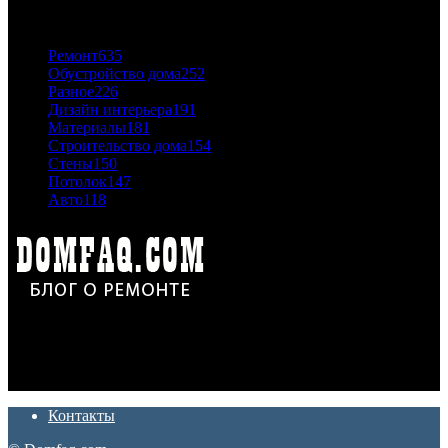
ПОПУЛЯРНЫЕ КАТЕГОРИИ
Ремонт
635
Обустройство дома
252
Разное
226
Дизайн интерьера
191
Материалы
181
Строительство дома
154
Стены
150
Потолок
147
Авто
118
Дон Корлеоне
Ремонт и отделка квартир и домов. Блог создан для людей
которые хотят сделать практичный, красивый и недорогой
ремонт. Полезные советы, лайфхаки и секреты ремонта
Контакты