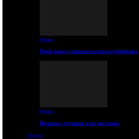
Ферма
Мой опыт строительства курятника
Ферма
Породы лучших кур несушек
Огород