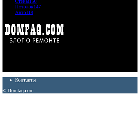
Стены
150
Потолок
147
Авто
118
Дон Корлеоне
Ремонт и отделка квартир и домов. Блог создан для людей
которые хотят сделать практичный, красивый и недорогой
ремонт. Полезные советы, лайфхаки и секреты ремонта
Контакты
© Domfaq.com