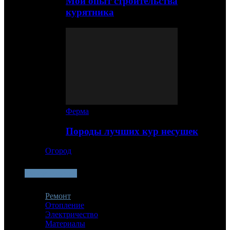
Мой опыт строительства
курятника
Ферма
Породы лучших кур несушек
Огород
Строительство
Ремонт
Отопление
Электричество
Материалы