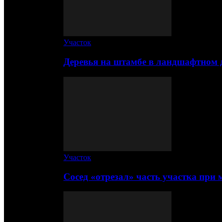
Участок
Деревья на штамбе в ландшафтном 
Участок
Сосед «отрезал» часть участка при