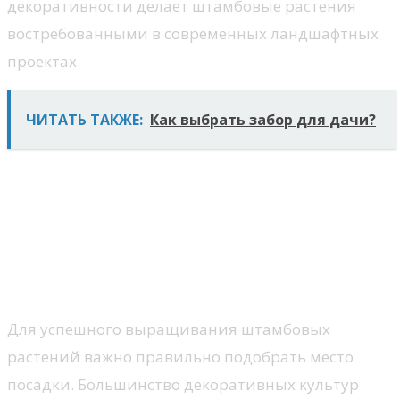
декоративности делает штамбовые растения
востребованными в современных ландшафтных
проектах.
ЧИТАТЬ ТАКЖЕ:
Как выбрать забор для дачи?
Особенности ухода и
выращивания штамбовых
деревьев
Требования к месту посадки
Для успешного выращивания штамбовых
растений важно правильно подобрать место
посадки. Большинство декоративных культур