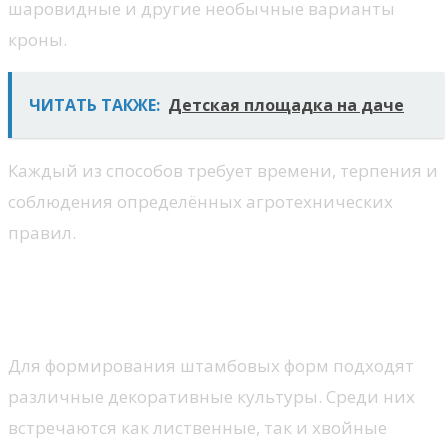
шаровидные и другие необычные варианты
кроны.
ЧИТАТЬ ТАКЖЕ:
Детская площадка на даче
Каждый из способов требует времени, терпения и
соблюдения определённых агротехнических
правил.
Какие растения чаще всего
выращивают на штамбе
Для формирования штамбовых форм подходят
различные декоративные культуры. Среди них
встречаются как лиственные, так и хвойные