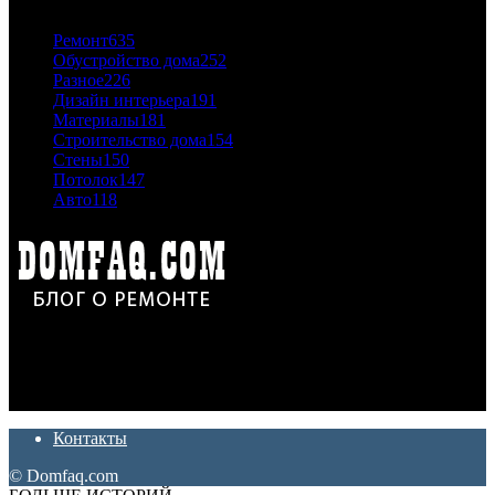
Ремонт
635
Обустройство дома
252
Разное
226
Дизайн интерьера
191
Материалы
181
Строительство дома
154
Стены
150
Потолок
147
Авто
118
Дон Корлеоне
Ремонт и отделка квартир и домов. Блог создан для людей
которые хотят сделать практичный, красивый и недорогой
ремонт. Полезные советы, лайфхаки и секреты ремонта
Контакты
© Domfaq.com