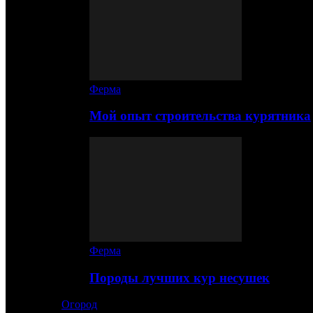
Ферма
Мой опыт строительства курятника
Ферма
Породы лучших кур несушек
Огород