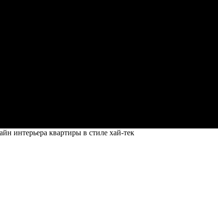
йн интерьера квартиры в стиле хай-тек
ы в стиле хай-тек