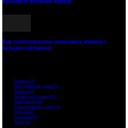
Красивый интерьер ванной
03.05.2021
Как самостоятельно выполнить обшивку
балкона сайдингом
06.11.2020
ПОПУЛЯРНЫЕ КАТЕГОРИИ
Ремонт
635
Обустройство дома
252
Разное
226
Дизайн интерьера
191
Материалы
181
Строительство дома
154
Стены
150
Потолок
147
Авто
118