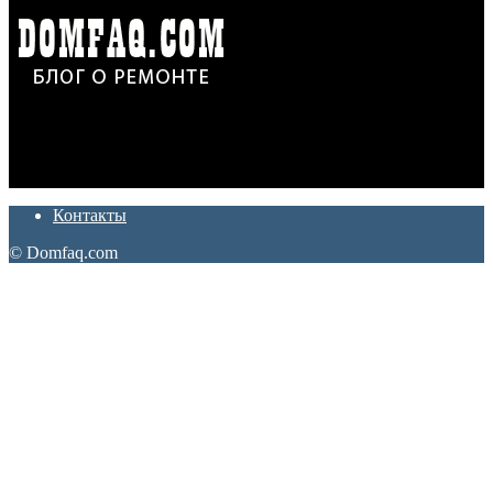
Дон Корлеоне
Ремонт и отделка квартир и домов. Блог создан для людей
которые хотят сделать практичный, красивый и недорогой
ремонт. Полезные советы, лайфхаки и секреты ремонта
Контакты
© Domfaq.com