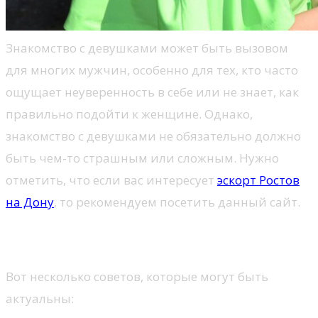
Знакомство с девушками может быть вызовом
для многих мужчин, особенно для тех, кто часто
ощущает неуверенность в себе или не знает, как
правильно подойти к женщине. Однако,
знакомство с девушками не обязательно должно
быть чем-то страшным или сложным. Нужно
отметить, что если вас интересует
эскорт Ростов
на Дону
, то рекомендуем посетить данный сайт.
О знакомствах
Вот несколько советов, которые могут быть
актуальны: