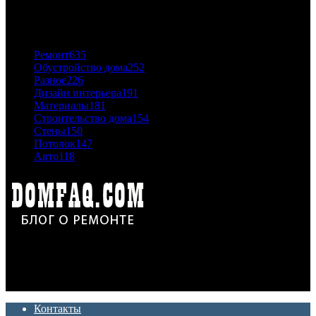
ПОПУЛЯРНЫЕ КАТЕГОРИИ
Ремонт
635
Обустройство дома
252
Разное
226
Дизайн интерьера
191
Материалы
181
Строительство дома
154
Стены
150
Потолок
147
Авто
118
Дон Корлеоне
Ремонт и отделка квартир и домов. Блог создан для людей
которые хотят сделать практичный, красивый и недорогой
ремонт. Полезные советы, лайфхаки и секреты ремонта
Контакты