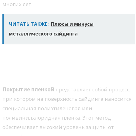
многих лет.
ЧИТАТЬ ТАКЖЕ:
Плюсы и минусы
металлического сайдинга
Технологии нанесения
защитных покрытий на
сайдинг
Покрытие пленкой
представляет собой процесс,
при котором на поверхность сайдинга наносится
специальная полиэтиленовая или
поливинилхлоридная пленка. Этот метод
обеспечивает высокий уровень защиты от