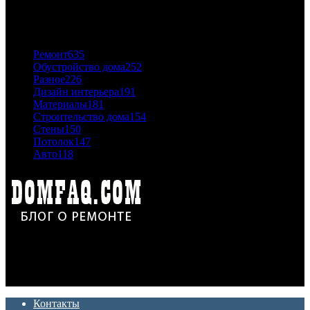
06.11.2020
ПОПУЛЯРНЫЕ КАТЕГОРИИ
Ремонт
635
Обустройство дома
252
Разное
226
Дизайн интерьера
191
Материалы
181
Строительство дома
154
Стены
150
Потолок
147
Авто
118
Дон Корлеоне
Ремонт и отделка квартир и домов. Блог создан для людей
которые хотят сделать практичный, красивый и недорогой
ремонт. Полезные советы, лайфхаки и секреты ремонта
Контакты