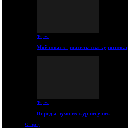
Ферма
Мой опыт строительства курятника
Ферма
Породы лучших кур несушек
Огород