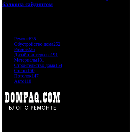
балкона сайдингом
06.11.2020
ПОПУЛЯРНЫЕ КАТЕГОРИИ
Ремонт
635
Обустройство дома
252
Разное
226
Дизайн интерьера
191
Материалы
181
Строительство дома
154
Стены
150
Потолок
147
Авто
118
Дон Корлеоне
Ремонт и отделка квартир и домов. Блог создан для людей
которые хотят сделать практичный, красивый и недорогой