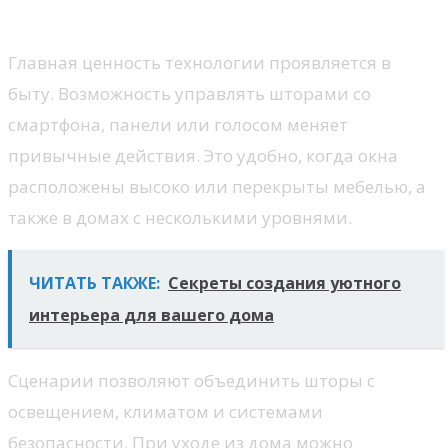
жизни
Главная ценность технологии проявляется в
быту. Возможность управлять шторами со
смартфона, панели или голосом меняет
привычные действия. Это удобно, когда окна
расположены высоко или перекрыты мебелью, а
также в домах с несколькими уровнями.
ЧИТАТЬ ТАКЖЕ:
Секреты создания уютного
интерьера для вашего дома
Сценарии позволяют объединить шторы с
освещением, климатом и системами
безопасности. При уходе из дома можно