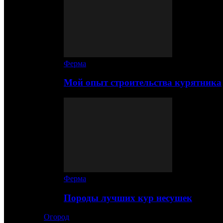
Ферма
Мой опыт строительства курятника
Ферма
Породы лучших кур несушек
Огород