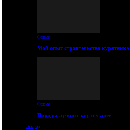
Ферма
Мой опыт строительства курятника
Ферма
Породы лучших кур несушек
Огород