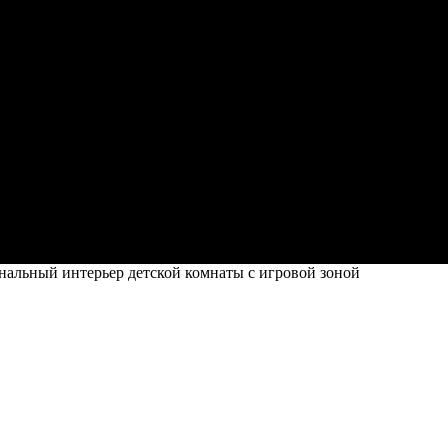
альный интерьер детской комнаты с игровой зоной
ской комнаты с игровой зоной