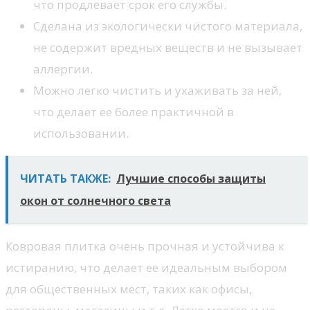
что продлевает срок его службы.
Сделана из экологически чистого материала,
не содержит вредных веществ и не вызывает
аллергии.
Можно легко чистить и ухаживать за ней,
что делает ее более практичной в
использовании.
ЧИТАТЬ ТАКЖЕ:
Лучшие способы защиты
окон от солнечного света
Ковровая плитка очень прочная и устойчива к
истиранию, что делает ее идеальным выбором
для общественных мест, таких как офисы,