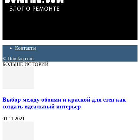
Дон Корлеоне
Ремонт и отделка квартир и домов. Блог создан для людей
которые хотят сделать практичный, красивый и недорогой
ремонт. Полезные советы, лайфхаки и секреты ремонта
Контакты
© Domfaq.com
БОЛЬШЕ ИСТОРИЙ
Выбор между обоями и краской для стен как
создать идеальный интерьер
01.11.2021