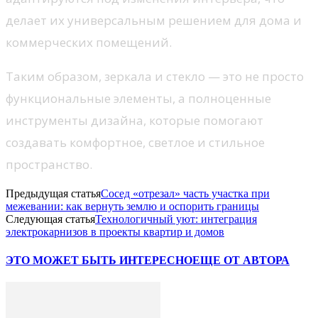
делает их универсальным решением для дома и
коммерческих помещений.
Таким образом, зеркала и стекло — это не просто
функциональные элементы, а полноценные
инструменты дизайна, которые помогают
создавать комфортное, светлое и стильное
пространство.
Предыдущая статья
Сосед «отрезал» часть участка при
межевании: как вернуть землю и оспорить границы
Следующая статья
Технологичный уют: интеграция
электрокарнизов в проекты квартир и домов
ЭТО МОЖЕТ БЫТЬ ИНТЕРЕСНО
ЕЩЕ ОТ АВТОРА