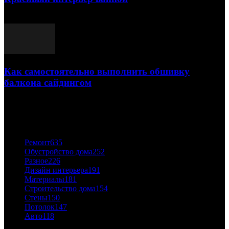
03.05.2021
Как самостоятельно выполнить обшивку
балкона сайдингом
06.11.2020
ПОПУЛЯРНЫЕ КАТЕГОРИИ
Ремонт
635
Обустройство дома
252
Разное
226
Дизайн интерьера
191
Материалы
181
Строительство дома
154
Стены
150
Потолок
147
Авто
118