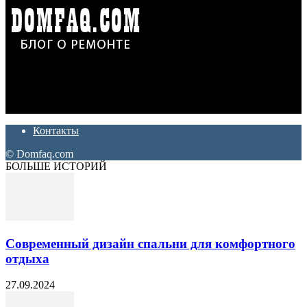
Дон Корлеоне
Ремонт и отделка квартир и домов. Блог создан для людей
которые хотят сделать практичный, красивый и недорогой
ремонт. Полезные советы, лайфхаки и секреты ремонта
Контакты
© Domfaq.com
БОЛЬШЕ ИСТОРИЙ
Современный дизайн спальни для комфортного
отдыха
27.09.2024