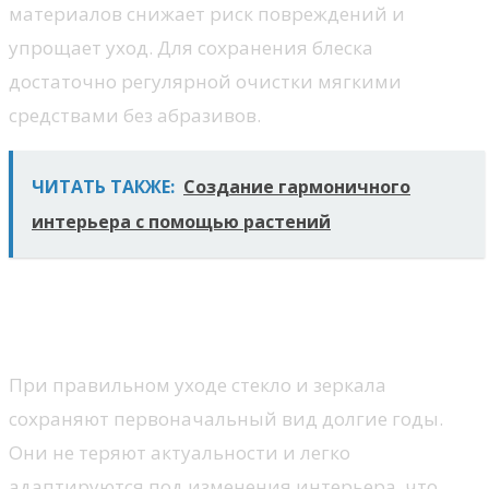
материалов снижает риск повреждений и
упрощает уход. Для сохранения блеска
достаточно регулярной очистки мягкими
средствами без абразивов.
ЧИТАТЬ ТАКЖЕ:
Создание гармоничного
интерьера с помощью растений
Долговечность в повседневной
эксплуатации
При правильном уходе стекло и зеркала
сохраняют первоначальный вид долгие годы.
Они не теряют актуальности и легко
адаптируются под изменения интерьера, что