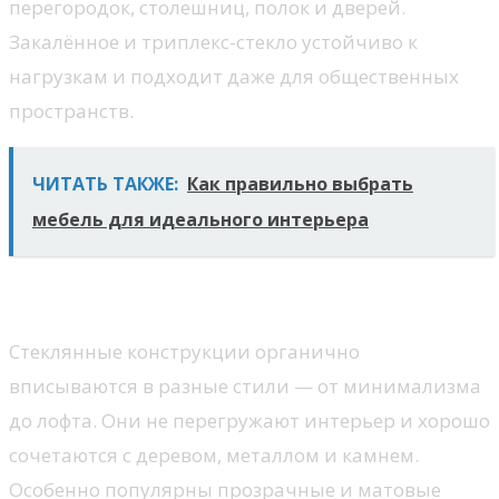
перегородок, столешниц, полок и дверей.
Закалённое и триплекс-стекло устойчиво к
нагрузкам и подходит даже для общественных
пространств.
ЧИТАТЬ ТАКЖЕ:
Как правильно выбрать
мебель для идеального интерьера
Где применяется стекло
Стеклянные конструкции органично
вписываются в разные стили — от минимализма
до лофта. Они не перегружают интерьер и хорошо
сочетаются с деревом, металлом и камнем.
Особенно популярны прозрачные и матовые