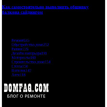
Как самостоятельно выполнить обшивку
балкона сайдингом
06.11.2020
ПОПУЛЯРНЫЕ КАТЕГОРИИ
Ремонт
635
Обустройство дома
252
Разное
226
Дизайн интерьера
191
Материалы
181
Строительство дома
154
Стены
150
Потолок
147
Авто
118
Дон Корлеоне