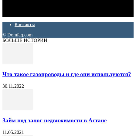
Ремонт и отделка квартир и домов. Блог создан для людей
которые хотят сделать практичный, красивый и недорогой
ремонт. Полезные советы, лайфхаки и секреты ремонта
Контакты
© Domfaq.com
БОЛЬШЕ ИСТОРИЙ
Что такое газопроводы и где они используются?
30.11.2022
Займ под залог недвижимости в Астане
11.05.2021