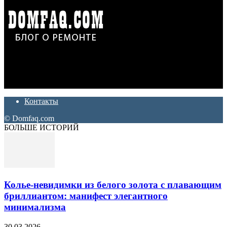
Дон Корлеоне
Ремонт и отделка квартир и домов. Блог создан для людей
которые хотят сделать практичный, красивый и недорогой
ремонт. Полезные советы, лайфхаки и секреты ремонта
Контакты
© Domfaq.com
БОЛЬШЕ ИСТОРИЙ
Колье-невидимки из белого золота с плавающим
бриллиантом: манифест элегантного
минимализма
30.03.2026