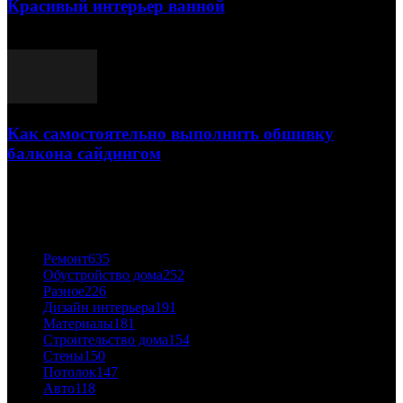
Красивый интерьер ванной
03.05.2021
Как самостоятельно выполнить обшивку
балкона сайдингом
06.11.2020
ПОПУЛЯРНЫЕ КАТЕГОРИИ
Ремонт
635
Обустройство дома
252
Разное
226
Дизайн интерьера
191
Материалы
181
Строительство дома
154
Стены
150
Потолок
147
Авто
118