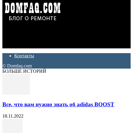
Дон Корлеоне
Ремонт и отделка квартир и домов. Блог создан для людей
которые хотят сделать практичный, красивый и недорогой
ремонт. Полезные советы, лайфхаки и секреты ремонта
Контакты
© Domfaq.com
БОЛЬШЕ ИСТОРИЙ
Все, что вам нужно знать об adidas BOOST
18.11.2022