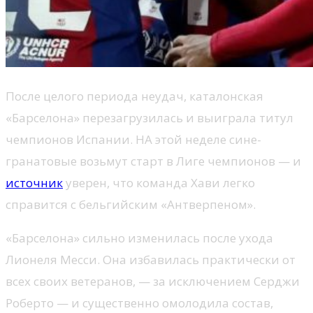
После целого периода неудач, каталонская
«Барселона» перезагрузилась и выиграла титул
чемпионов Испании. НА этой неделе сине-
гранатовые возьмут старт в Лиге чемпионов — и
источник
уверен, что команда Хави легко
справится с бельгийским «Антверпеном».
«Барселона» сильно изменилась после ухода
Лионеля Месси. Она избавилась практически от
всех своих ветеранов, — за исключением Серджи
Роберто — и существенно омолодила состав,