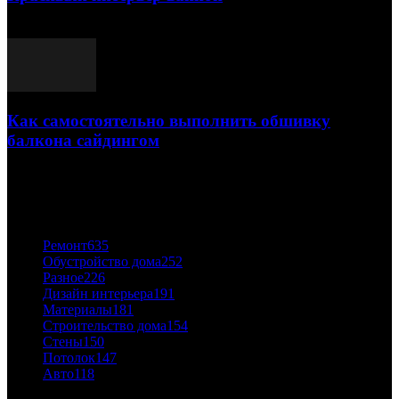
03.05.2021
Как самостоятельно выполнить обшивку
балкона сайдингом
06.11.2020
ПОПУЛЯРНЫЕ КАТЕГОРИИ
Ремонт
635
Обустройство дома
252
Разное
226
Дизайн интерьера
191
Материалы
181
Строительство дома
154
Стены
150
Потолок
147
Авто
118