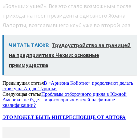
«Больших ушей». Все это стало возможным после
прихода на пост президента одиозного Жоана
Лапорты, возглавившего клуб уже во второй раз.
ЧИТАТЬ ТАКЖЕ:
Трудоустройство за границей
на предприятиях Чехии: основные
преимущества
Предыдущая статья
В «Аризона Койотис» продолжают делать
ставку на Андре Туриньи
Следующая статья
Проблемы отборочного цикла в Южной
Америке: не будет ли договорных матчей на финише
квалификации?
ЭТО МОЖЕТ БЫТЬ ИНТЕРЕСНО
ЕЩЕ ОТ АВТОРА