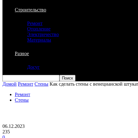
Строительство
Ремонт
Отопление
Электричество
Материалы
Разное
Досуг
Домой
Ремонт
Стены
Как сделать стены с венецианской штука
Ремонт
Стены
Как сделать стены с венецианской шту
06.12.2023
235
0