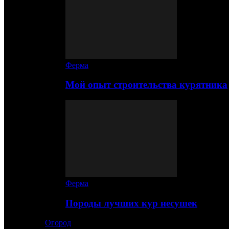
Ферма
Мой опыт строительства курятника
Ферма
Породы лучших кур несушек
Огород