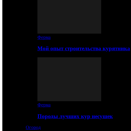
Ферма
Мой опыт строительства курятника
Ферма
Породы лучших кур несушек
Огород