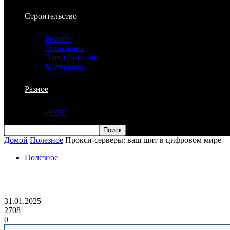
Строительство
Ремонт
Отопление
Электричество
Материалы
Разное
Досуг
Домой
Полезное
Прокси-серверы: ваш щит в цифровом мире
Полезное
Прокси-серверы: ваш щит в цифровом 
31.01.2025
2708
0