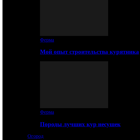
Ферма
Мой опыт строительства курятника
Ферма
Породы лучших кур несушек
Огород