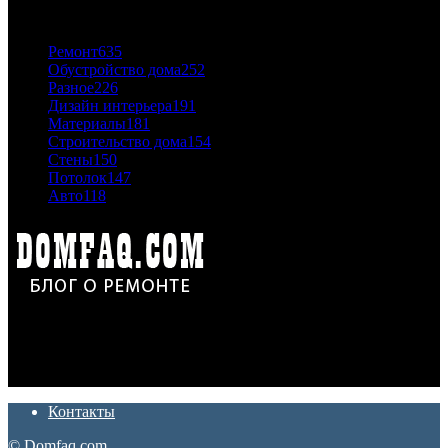
ПОПУЛЯРНЫЕ КАТЕГОРИИ
Ремонт
635
Обустройство дома
252
Разное
226
Дизайн интерьера
191
Материалы
181
Строительство дома
154
Стены
150
Потолок
147
Авто
118
Дон Корлеоне
Ремонт и отделка квартир и домов. Блог создан для людей
которые хотят сделать практичный, красивый и недорогой
ремонт. Полезные советы, лайфхаки и секреты ремонта
Контакты
© Domfaq.com