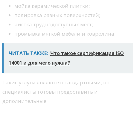
мойка керамической плитки;
полировка разных поверхностей;
чистка труднодоступных мест;
промывка мягкой мебели и ковролина.
ЧИТАТЬ ТАКЖЕ:
Что такое сертификация ISO
14001 и для чего нужна?
Такие услуги являются стандартными, но
специалисты готовы предоставить и
дополнительные.
Плюсы предстоящего
сотрудничества