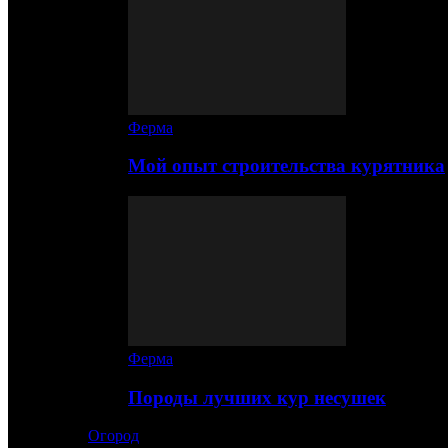
Ферма
Мой опыт строительства курятника
Ферма
Породы лучших кур несушек
Огород