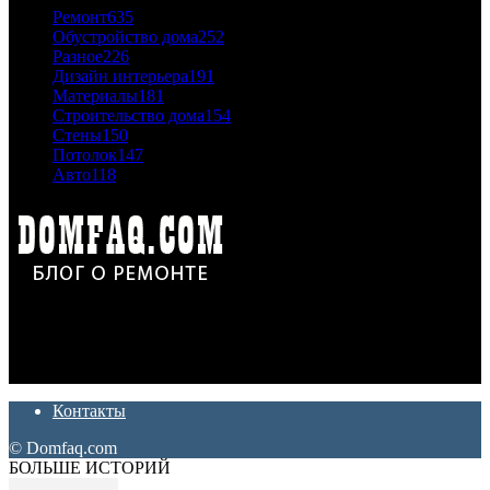
Ремонт
635
Обустройство дома
252
Разное
226
Дизайн интерьера
191
Материалы
181
Строительство дома
154
Стены
150
Потолок
147
Авто
118
Дон Корлеоне
Ремонт и отделка квартир и домов. Блог создан для людей
которые хотят сделать практичный, красивый и недорогой
ремонт. Полезные советы, лайфхаки и секреты ремонта
Контакты
© Domfaq.com
БОЛЬШЕ ИСТОРИЙ