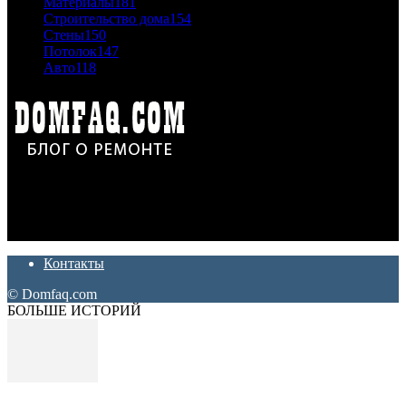
Материалы
181
Строительство дома
154
Стены
150
Потолок
147
Авто
118
Дон Корлеоне
Ремонт и отделка квартир и домов. Блог создан для людей
которые хотят сделать практичный, красивый и недорогой
ремонт. Полезные советы, лайфхаки и секреты ремонта
Контакты
© Domfaq.com
БОЛЬШЕ ИСТОРИЙ