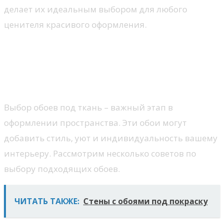
делает их идеальным выбором для любого
ценителя красивого оформления.
Как выбрать подходящие обои
под ткань для вашего
интерьера?
Выбор обоев под ткань – важный этап в
оформлении пространства. Эти обои могут
добавить стиль, уют и индивидуальность вашему
интерьеру. Рассмотрим несколько советов по
выбору подходящих обоев.
ЧИТАТЬ ТАКЖЕ:
Стены с обоями под покраску