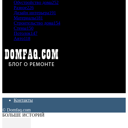
Обустройство дома
252
Разное
226
Дизайн интерьера
191
Материалы
181
Строительство дома
154
Стены
150
Потолок
147
Авто
118
Дон Корлеоне
Ремонт и отделка квартир и домов. Блог создан для людей
которые хотят сделать практичный, красивый и недорогой
ремонт. Полезные советы, лайфхаки и секреты ремонта
Контакты
© Domfaq.com
БОЛЬШЕ ИСТОРИЙ