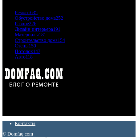
ПОПУЛЯРНЫЕ КАТЕГОРИИ
Ремонт
635
Обустройство дома
252
Разное
226
Дизайн интерьера
191
Материалы
181
Строительство дома
154
Стены
150
Потолок
147
Авто
118
Дон Корлеоне
Ремонт и отделка квартир и домов. Блог создан для людей
которые хотят сделать практичный, красивый и недорогой
ремонт. Полезные советы, лайфхаки и секреты ремонта
Контакты
© Domfaq.com