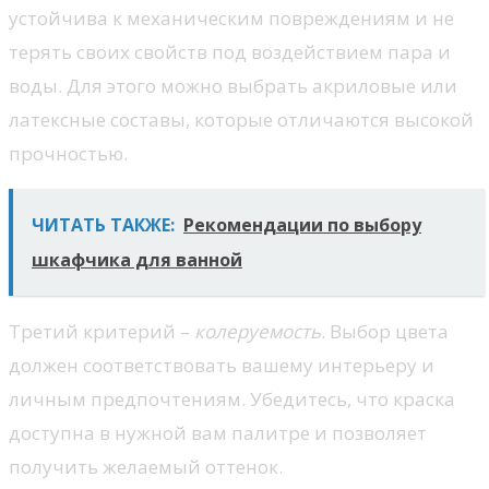
устойчива к механическим повреждениям и не
терять своих свойств под воздействием пара и
воды. Для этого можно выбрать акриловые или
латексные составы, которые отличаются высокой
прочностью.
ЧИТАТЬ ТАКЖЕ:
Рекомендации по выбору
шкафчика для ванной
Третий критерий –
колеруемость
. Выбор цвета
должен соответствовать вашему интерьеру и
личным предпочтениям. Убедитесь, что краска
доступна в нужной вам палитре и позволяет
получить желаемый оттенок.