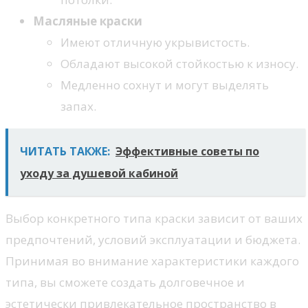
Масляные краски
Имеют отличную укрывистость.
Обладают высокой стойкостью к износу.
Медленно сохнут и могут выделять
запах.
ЧИТАТЬ ТАКЖЕ:
Эффективные советы по
уходу за душевой кабиной
Выбор конкретного типа краски зависит от ваших
предпочтений, условий эксплуатации и бюджета.
Принимая во внимание характеристики каждого
типа, вы сможете создать долговечное и
эстетически привлекательное пространство в