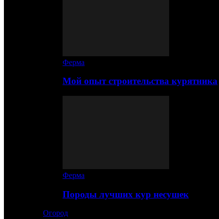
Ферма
Мой опыт строительства курятника
Ферма
Породы лучших кур несушек
Огород