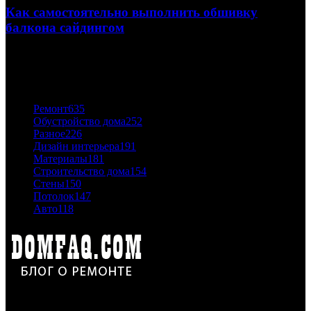
Как самостоятельно выполнить обшивку
балкона сайдингом
06.11.2020
ПОПУЛЯРНЫЕ КАТЕГОРИИ
Ремонт
635
Обустройство дома
252
Разное
226
Дизайн интерьера
191
Материалы
181
Строительство дома
154
Стены
150
Потолок
147
Авто
118
Дон Корлеоне
Ремонт и отделка квартир и домов. Блог создан для людей