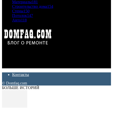
Материалы
181
Строительство дома
154
Стены
150
Потолок
147
Авто
118
Дон Корлеоне
Ремонт и отделка квартир и домов. Блог создан для людей
которые хотят сделать практичный, красивый и недорогой
ремонт. Полезные советы, лайфхаки и секреты ремонта
Контакты
© Domfaq.com
БОЛЬШЕ ИСТОРИЙ