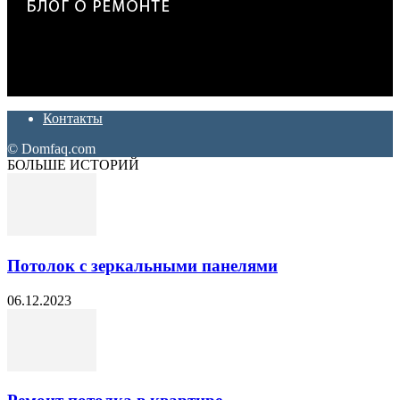
Дон Корлеоне
Ремонт и отделка квартир и домов. Блог создан для людей
которые хотят сделать практичный, красивый и недорогой
ремонт. Полезные советы, лайфхаки и секреты ремонта
Контакты
© Domfaq.com
БОЛЬШЕ ИСТОРИЙ
Потолок с зеркальными панелями
06.12.2023