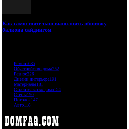
Как самостоятельно выполнить обшивку
балкона сайдингом
06.11.2020
ПОПУЛЯРНЫЕ КАТЕГОРИИ
Ремонт
635
Обустройство дома
252
Разное
226
Дизайн интерьера
191
Материалы
181
Строительство дома
154
Стены
150
Потолок
147
Авто
118