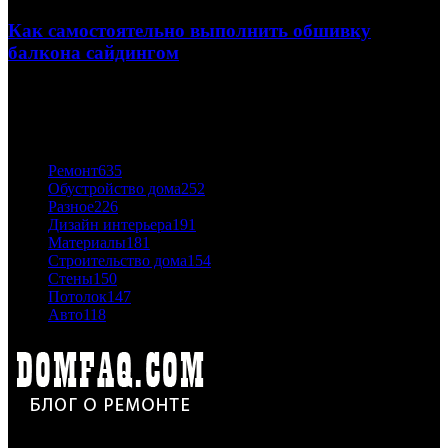
Как самостоятельно выполнить обшивку
балкона сайдингом
06.11.2020
ПОПУЛЯРНЫЕ КАТЕГОРИИ
Ремонт
635
Обустройство дома
252
Разное
226
Дизайн интерьера
191
Материалы
181
Строительство дома
154
Стены
150
Потолок
147
Авто
118
Дон Корлеоне