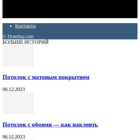
Ремонт и отделка квартир и домов. Блог создан для людей
которые хотят сделать практичный, красивый и недорогой
ремонт. Полезные советы, лайфхаки и секреты ремонта
Контакты
© Domfaq.com
БОЛЬШЕ ИСТОРИЙ
Потолок с матовым покрытием
06.12.2023
Потолок с обоями — как наклеить
06.12.2023