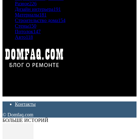
Разное
226
Дизайн интерьера
191
Материалы
181
Строительство дома
154
Стены
150
Потолок
147
Авто
118
Дон Корлеоне
Ремонт и отделка квартир и домов. Блог создан для людей
которые хотят сделать практичный, красивый и недорогой
ремонт. Полезные советы, лайфхаки и секреты ремонта
Контакты
© Domfaq.com
БОЛЬШЕ ИСТОРИЙ