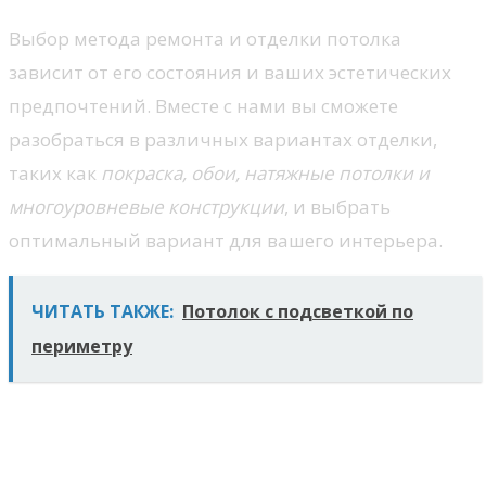
Выбор метода ремонта и отделки потолка
зависит от его состояния и ваших эстетических
предпочтений. Вместе с нами вы сможете
разобраться в различных вариантах отделки,
таких как
покраска, обои, натяжные потолки и
многоуровневые конструкции
, и выбрать
оптимальный вариант для вашего интерьера.
ЧИТАТЬ ТАКЖЕ:
Потолок с подсветкой по
периметру
Как выбрать материал для
ремонта потолка