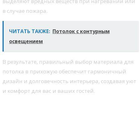
выделяют вредных веществ при нагревании или
в случае пожара.
ЧИТАТЬ ТАКЖЕ:
Потолок с контурным
освещением
В результате, правильный выбор материала для
потолка в прихожую обеспечит гармоничный
дизайн и долговечность интерьера, создавая уют
и комфорт для вас и ваших гостей.
Способы оформления потолка
для создания визуального
пространства