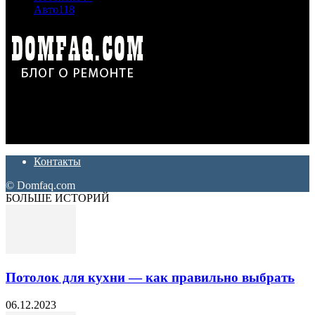
Авто
118
Дон Корлеоне
Ремонт и отделка квартир и домов. Блог создан для людей
которые хотят сделать практичный, красивый и недорогой
ремонт. Полезные советы, лайфхаки и секреты ремонта
Контакты
© Domfaq.com
БОЛЬШЕ ИСТОРИЙ
Потолок для кухни — как правильно выбрать
06.12.2023