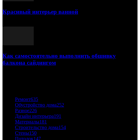
Красивый интерьер ванной
03.05.2021
Как самостоятельно выполнить обшивку
балкона сайдингом
06.11.2020
ПОПУЛЯРНЫЕ КАТЕГОРИИ
Ремонт
635
Обустройство дома
252
Разное
226
Дизайн интерьера
191
Материалы
181
Строительство дома
154
Стены
150
Потолок
147