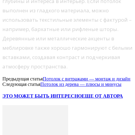
глубины и интереса в интерьер. Если потолок
выполнен из гладкого материала, можно
использовать текстильные элементы с фактурой –
например, бархатные или рифленые шторы.
Деревянные или металлические акценты в
меблировке также хорошо гармонируют с белыми
вставками, создавая контраст и подчеркивая
атмосферу пространства.
Предыдущая статья
Потолок с витражами — монтаж и дизайн
Следующая статья
Потолок из дерева — плюсы и минусы
ЭТО МОЖЕТ БЫТЬ ИНТЕРЕСНО
ЕЩЕ ОТ АВТОРА