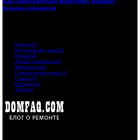
Как самостоятельно выполнить обшивку
балкона сайдингом
06.11.2020
ПОПУЛЯРНЫЕ КАТЕГОРИИ
Ремонт
635
Обустройство дома
252
Разное
226
Дизайн интерьера
191
Материалы
181
Строительство дома
154
Стены
150
Потолок
147
Авто
118
Дон Корлеоне
Ремонт и отделка квартир и домов. Блог создан для людей