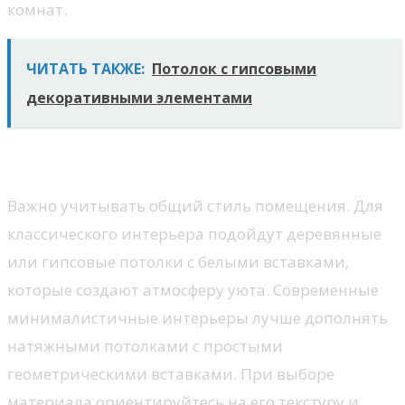
комнат.
ЧИТАТЬ ТАКЖЕ:
Потолок с гипсовыми
декоративными элементами
Стиль и оформление
Важно учитывать общий стиль помещения. Для
классического интерьера подойдут деревянные
или гипсовые потолки с белыми вставками,
которые создают атмосферу уюта. Современные
минималистичные интерьеры лучше дополнять
натяжными потолками с простыми
геометрическими вставками. При выборе
материала ориентируйтесь на его текстуру и