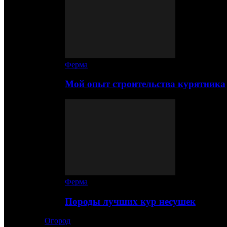
Ферма
Мой опыт строительства курятника
Ферма
Породы лучших кур несушек
Огород