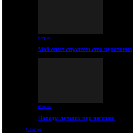
Ферма
Мой опыт строительства курятника
Ферма
Породы лучших кур несушек
Огород