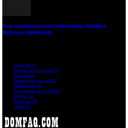
Как самостоятельно выполнить обшивку
балкона сайдингом
06.11.2020
ПОПУЛЯРНЫЕ КАТЕГОРИИ
Ремонт
635
Обустройство дома
252
Разное
226
Дизайн интерьера
191
Материалы
181
Строительство дома
154
Стены
150
Потолок
147
Авто
118