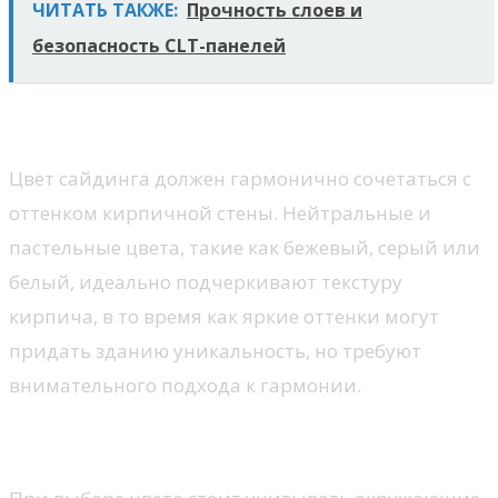
ЧИТАТЬ ТАКЖЕ:
Прочность слоев и
безопасность CLT-панелей
Сочетание с кирпичной кладкой
Цвет сайдинга должен гармонично сочетаться с
оттенком кирпичной стены. Нейтральные и
пастельные цвета, такие как бежевый, серый или
белый, идеально подчеркивают текстуру
кирпича, в то время как яркие оттенки могут
придать зданию уникальность, но требуют
внимательного подхода к гармонии.
Влияние окружающей среды