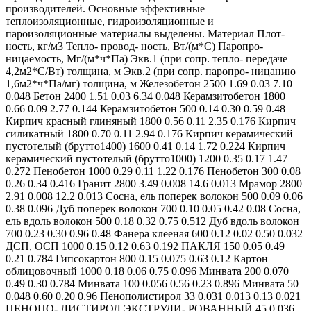
производителей. Основные эффективные
теплоизоляционные, гидроизоляционные и
пароизоляционные материалы выделены. Материал Плот-
ность, кг/м3 Тепло- провод- ность, Вт/(м*С) Паропро-
ницаемость, Мг/(м*ч*Па) Экв.1 (при сопр. тепло- передаче
4,2м2*С/Вт) толщина, м Экв.2 (при сопр. паропро- ницанию
1,6м2*ч*Па/мг) толщина, м Железобетон 2500 1.69 0.03 7.10
0.048 Бетон 2400 1.51 0.03 6.34 0.048 Керамзитобетон 1800
0.66 0.09 2.77 0.144 Керамзитобетон 500 0.14 0.30 0.59 0.48
Кирпич красный глиняный 1800 0.56 0.11 2.35 0.176 Кирпич
силикатный 1800 0.70 0.11 2.94 0.176 Кирпич керамический
пустотелый (брутто1400) 1600 0.41 0.14 1.72 0.224 Кирпич
керамический пустотелый (брутто1000) 1200 0.35 0.17 1.47
0.272 Пенобетон 1000 0.29 0.11 1.22 0.176 Пенобетон 300 0.08
0.26 0.34 0.416 Гранит 2800 3.49 0.008 14.6 0.013 Мрамор 2800
2.91 0.008 12.2 0.013 Сосна, ель поперек волокон 500 0.09 0.06
0.38 0.096 Дуб поперек волокон 700 0.10 0.05 0.42 0.08 Сосна,
ель вдоль волокон 500 0.18 0.32 0.75 0.512 Дуб вдоль волокон
700 0.23 0.30 0.96 0.48 Фанера клееная 600 0.12 0.02 0.50 0.032
ДСП, ОСП 1000 0.15 0.12 0.63 0.192 ПАКЛЯ 150 0.05 0.49
0.21 0.784 Гипсокартон 800 0.15 0.075 0.63 0.12 Картон
облицовочный 1000 0.18 0.06 0.75 0.096 Минвата 200 0.070
0.49 0.30 0.784 Минвата 100 0.056 0.56 0.23 0.896 Минвата 50
0.048 0.60 0.20 0.96 Пенополистирол 33 0.031 0.013 0.13 0.021
ПЕНОПО- ЛИСТИРОЛ ЭКСТРУДИ- РОВАННЫЙ 45 0.036