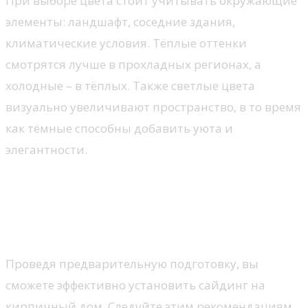
При выборе цвета стоит учитывать окружающие
элементы: ландшафт, соседние здания,
климатические условия. Тёплые оттенки
смотрятся лучше в прохладных регионах, а
холодные – в тёплых. Также светлые цвета
визуально увеличивают пространство, в то время
как тёмные способны добавить уюта и
элегантности.
Установка сайдинга на
кирпич: советы по подготовке
и монтажу
Проведя предварительную подготовку, вы
сможете эффективно установить сайдинг на
кирпичный дом. Следуйте этим рекомендациям