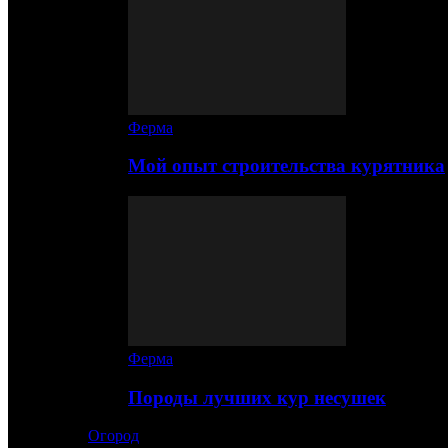
Ферма
Мой опыт строительства курятника
Ферма
Породы лучших кур несушек
Огород