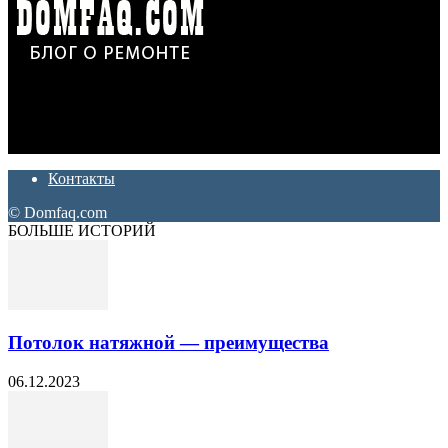
Дон Корлеоне
Ремонт и отделка квартир и домов. Блог создан для людей
которые хотят сделать практичный, красивый и недорогой
ремонт. Полезные советы, лайфхаки и секреты ремонта
Контакты
© Domfaq.com
БОЛЬШЕ ИСТОРИЙ
Потолок натяжной — преимущества
06.12.2023