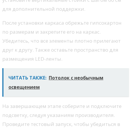
для дополнительной поддержки.
После установки каркаса обрежьте гипсокартон
по размерам и закрепите его на каркас.
Убедитесь, что все элементы плотно прилегают
друг к другу. Также оставьте пространство для
размещения LED-ленты.
ЧИТАТЬ ТАКЖЕ:
Потолок с необычным
освещением
На завершающем этапе соберите и подключите
подсветку, следуя указаниям производителя.
Проведите тестовый запуск, чтобы убедиться в