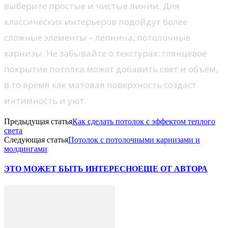
выберите простые и чистые линии. Для
классических интерьеров подойдут более
сложные элементы – лепнина, потолочные
карнизы. Не забывайте о текстурах: глянцевое
покрытие потолка может добавить свет и объем,
в то время как матовая поверхность создаст
интимность и уют.
Предыдущая статья
Как сделать потолок с эффектом теплого
света
Следующая статья
Потолок с потолочными карнизами и
молдингами
ЭТО МОЖЕТ БЫТЬ ИНТЕРЕСНО
ЕЩЕ ОТ АВТОРА