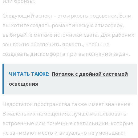
или бронзы.
Следующий аспект – это яркость подсветки. Если
вы хотите создать романтическую атмосферу,
выбирайте мягкие источники света. Для рабочих
зон важно обеспечить яркость, чтобы не
создавать дискомфорта при выполнении задач.
ЧИТАТЬ ТАКЖЕ:
Потолок с двойной системой
освещения
Недостаток пространства также имеет значение.
В маленьких помещениях лучше использовать
встроенные или точечные светильники, которые
не занимают место и визуально не уменьшают