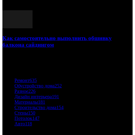
03.05.2021
Как самостоятельно выполнить обшивку
балкона сайдингом
06.11.2020
ПОПУЛЯРНЫЕ КАТЕГОРИИ
Ремонт
635
Обустройство дома
252
Разное
226
Дизайн интерьера
191
Материалы
181
Строительство дома
154
Стены
150
Потолок
147
Авто
118