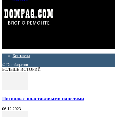
Дон Корлеоне
Ремонт и отделка квартир и домов. Блог создан для людей
которые хотят сделать практичный, красивый и недорогой
ремонт. Полезные советы, лайфхаки и секреты ремонта
Контакты
© Domfaq.com
БОЛЬШЕ ИСТОРИЙ
Потолок с пластиковыми панелями
06.12.2023