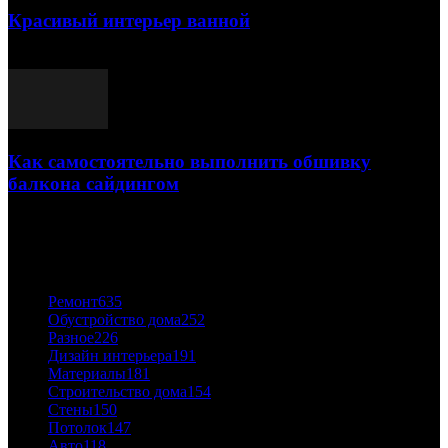
Красивый интерьер ванной
03.05.2021
Как самостоятельно выполнить обшивку
балкона сайдингом
06.11.2020
ПОПУЛЯРНЫЕ КАТЕГОРИИ
Ремонт
635
Обустройство дома
252
Разное
226
Дизайн интерьера
191
Материалы
181
Строительство дома
154
Стены
150
Потолок
147
Авто
118