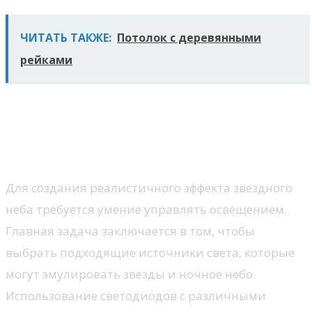
ЧИТАТЬ ТАКЖЕ:
Потолок с деревянными
рейками
Управление освещением и
создание программ для
эффекта звездного неба
Для создания реалистичного эффекта звездного
неба требуется умение управлять освещением.
Главная задача заключается в том, чтобы
выбрать подходящие источники света, которые
могут эмулировать звезды и ночное небо.
Использование светодиодов с различными