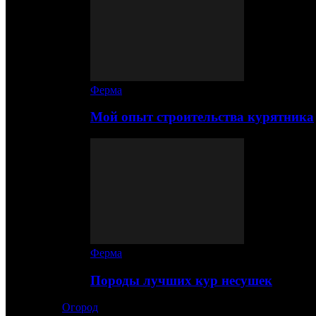
Ферма
Мой опыт строительства курятника
Ферма
Породы лучших кур несушек
Огород