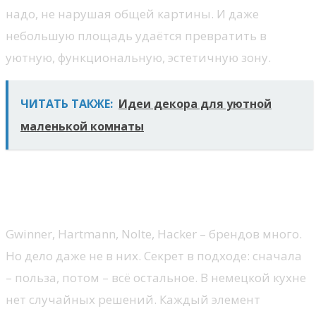
надо, не нарушая общей картины. И даже
небольшую площадь удаётся превратить в
уютную, функциональную, эстетичную зону.
ЧИТАТЬ ТАКЖЕ:
Идеи декора для уютной
маленькой комнаты
Немецкий подход – не в
бренде, а в мышлении
Gwinner, Hartmann, Nolte, Hacker – брендов много.
Но дело даже не в них. Секрет в подходе: сначала
– польза, потом – всё остальное. В немецкой кухне
нет случайных решений. Каждый элемент