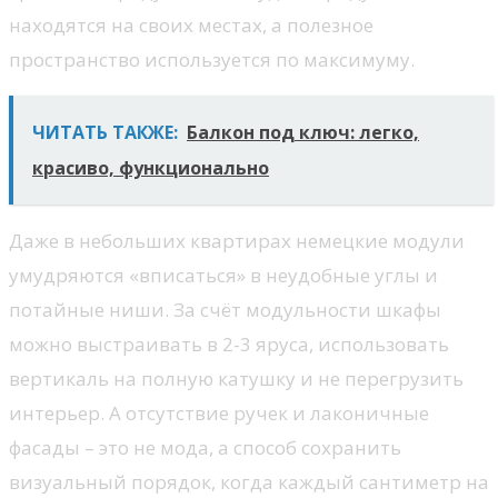
находятся на своих местах, а полезное
пространство используется по максимуму.
ЧИТАТЬ ТАКЖЕ:
Балкон под ключ: легко,
красиво, функционально
Даже в небольших квартирах немецкие модули
умудряются «вписаться» в неудобные углы и
потайные ниши. За счёт модульности шкафы
можно выстраивать в 2-3 яруса, использовать
вертикаль на полную катушку и не перегрузить
интерьер. А отсутствие ручек и лаконичные
фасады – это не мода, а способ сохранить
визуальный порядок, когда каждый сантиметр на