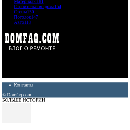
Материалы
181
Строительство дома
154
Стены
150
Потолок
147
Авто
118
Дон Корлеоне
Ремонт и отделка квартир и домов. Блог создан для людей
которые хотят сделать практичный, красивый и недорогой
ремонт. Полезные советы, лайфхаки и секреты ремонта
Контакты
© Domfaq.com
БОЛЬШЕ ИСТОРИЙ