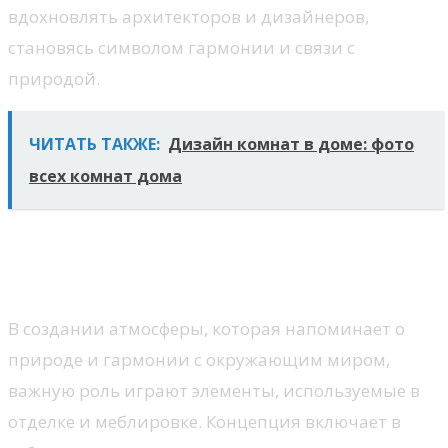
вдохновлять архитекторов и дизайнеров,
становясь символом гармонии и связи с
природой.
ЧИТАТЬ ТАКЖЕ:
Дизайн комнат в доме: фото
всех комнат дома
Материалы, характерные для
шале
В создании атмосферы, которая напоминает о
природе и гармонии с окружающим миром,
важную роль играют элементы, используемые в
отделке и меблировке. Концепция включает в