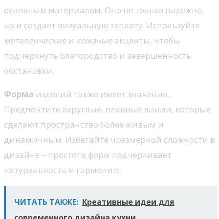
основным материалом. Оно не только надежно,
но и создает визуальную теплоту. Используйте
металлические
и
кожаные
акценты, чтобы
подчеркнуть благородство и завершенность
обстановки.
Форма
изделий также имеет значение.
Предпочтите округлые, плавные линии, которые
сделают пространство более живым и
динамичным. Избегайте чрезмерной сложности в
дизайне – простота форм подчеркивает
натуральность и гармонию.
ЧИТАТЬ ТАКЖЕ:
Креативные идеи для
современного дизайна кухни