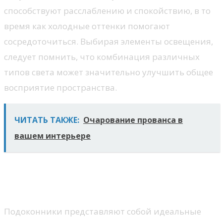
способствуют расслаблению и спокойствию, в то
время как холодные оттенки помогают
сосредоточиться. Выбирая элементы освещения,
следует помнить, что комбинация различных
типов света может значительно улучшить общее
восприятие пространства.
ЧИТАТЬ ТАКЖЕ:
Очарование прованса в
вашем интерьере
Креативные идеи для
подоконников
Подоконники представляют собой идеальные