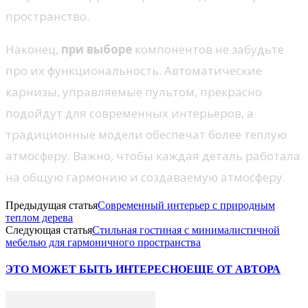
пространство.
Наконец,
при выборе
компонентов не забудьте
про их функциональность. Автоматические
карнизы, управляемые пультом, прекрасно
подойдут для современных интерьеров, а
традиционные модели обеспечат более теплую
атмосферу. Важно, чтобы каждая деталь работала
на общую гармонию и создаваемую атмосферу.
Предыдущая статья
Современный интерьер с природным
теплом дерева
Следующая статья
Стильная гостиная с минималистичной
мебелью для гармоничного пространства
ЭТО МОЖЕТ БЫТЬ ИНТЕРЕСНО
ЕЩЕ ОТ АВТОРА