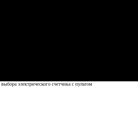
выбора электрического счетчика с пультом
ого счетчика с пультом