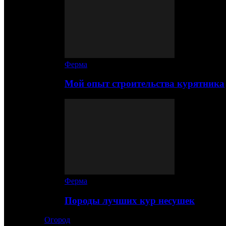
Ферма
Мой опыт строительства курятника
Ферма
Породы лучших кур несушек
Огород