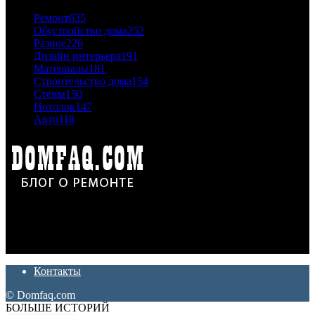
Ремонт
635
Обустройство дома
252
Разное
226
Дизайн интерьера
191
Материалы
181
Строительство дома
154
Стены
150
Потолок
147
Авто
118
Дон Корлеоне
Ремонт и отделка квартир и домов. Блог создан для людей
которые хотят сделать практичный, красивый и недорогой
ремонт. Полезные советы, лайфхаки и секреты ремонта
Контакты
© Domfaq.com
БОЛЬШЕ ИСТОРИЙ