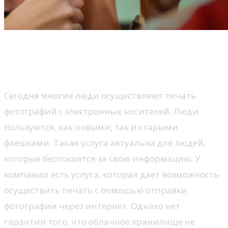
Печать с электронных
устройств
Сегодня многие люди осуществляют печать
фотографий с электронных носителей. Люди
пользуются, как новыми, так и старыми
флешками. Такая услуга актуальна для людей,
которые беспокоятся за свою информацию. У
компании есть услуга, которая дает возможность
осуществить печать с помощью отправки
фотографии через интернет. Однако нет
гарантии того, что облачное хранилище не