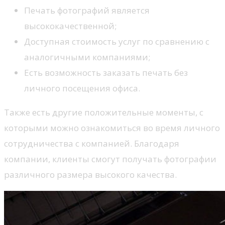
Печать фотографий является
высококачественной;
Доступная стоимость услуг по сравнению с
аналогичными компаниями;
Есть возможность заказать печать без
личного посещения офиса.
Также есть другие положительные моменты, с
которыми можно ознакомиться во время личного
сотрудничества с компанией. Благодаря
компании, клиенты смогут получать фотографии
различного размера высокого качества.